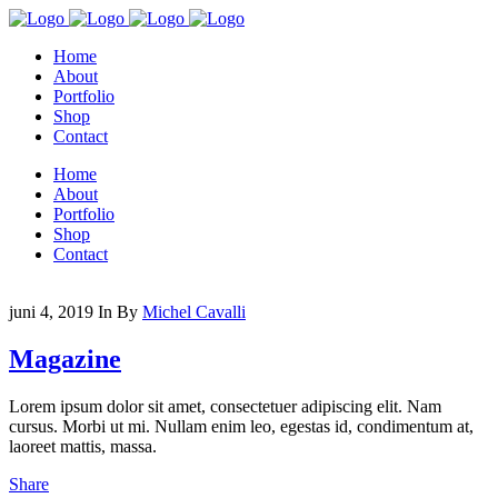
Home
About
Portfolio
Shop
Contact
Home
About
Portfolio
Shop
Contact
juni 4, 2019
In
By
Michel Cavalli
Magazine
Lorem ipsum dolor sit amet, consectetuer adipiscing elit. Nam
cursus. Morbi ut mi. Nullam enim leo, egestas id, condimentum at,
laoreet mattis, massa.
Share